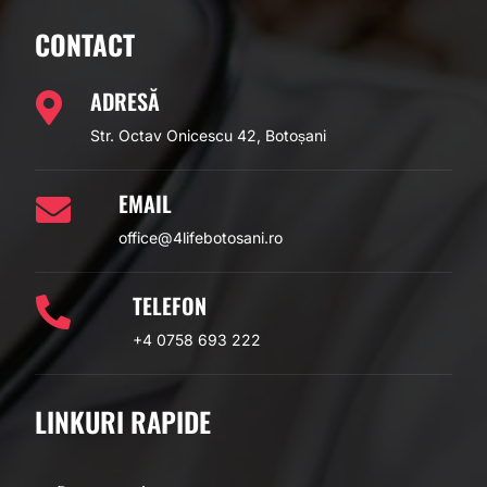
CONTACT
ADRESĂ

Str. Octav Onicescu 42, Botoșani
EMAIL

office@4lifebotosani.ro
TELEFON

+4 0758 693 222
LINKURI RAPIDE