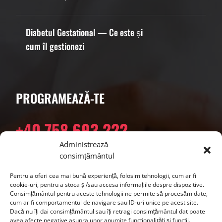
Diabetul Gestațional — Ce este și
cum îl gestionezi
PROGRAMEAZĂ-TE
+40 758 693 222
Administrează
consimțământul
Suntem disponibili pentru programări telefonice în
timpul orelor de lucru.
Pentru a oferi cea mai bună experiență, folosim tehnologii, cum ar fi
cookie-uri, pentru a stoca și/sau accesa informațiile despre dispozitive.
Consimțământul pentru aceste tehnologii ne permite să procesăm date,
cum ar fi comportamentul de navigare sau ID-uri unice pe acest site.
Dacă nu îți dai consimțământul sau îți retragi consimțământul dat poate
avea afecte negative asupra unor anumite funcționalități și funcții.