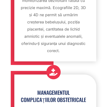
monitorizarea dezvoltării fătului cu
precizie maximă. Ecografiile 2D, 3D
și 4D ne permit să urmărim
creșterea bebelușului, poziția
placentei, cantitatea de lichid
amniotic și eventualele anomalii,
oferindu-ți siguranța unui diagnostic
corect.

MANAGEMENTUL
COMPLICAȚIILOR OBSTETRICALE