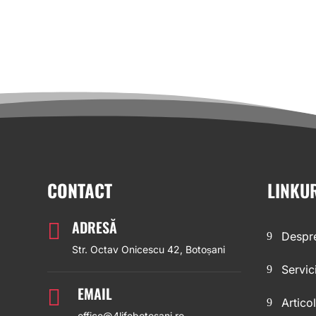
CONTACT
LINKU
ADRESĂ

Despre
Str. Octav Onicescu 42, Botoșani
Servici
EMAIL

Artico
office@4lifebotosani.ro