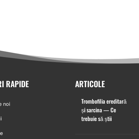
RI RAPIDE
ARTICOLE
Trombofilia ereditară
 noi
și sarcina — Ce
trebuie să știi
i
le