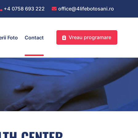
+4 0758 693 222
office@4lifebotosani.ro
Vreau programare
erii Foto
Contact
LTH CENTER