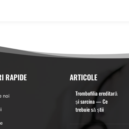
RI RAPIDE
ARTICOLE
Trombofilia ereditară
 noi
și sarcina — Ce
trebuie să știi
i
le