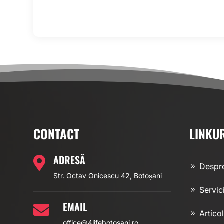
CONTACT
LINKU
ADRESĂ

Despre
Str. Octav Onicescu 42, Botoșani
Servici
EMAIL

Artico
office@4lifebotosani.ro